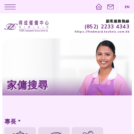
(852)
https://findma
家傭搜尋