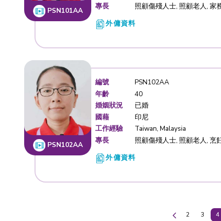
婚姻狀況
已婚
國藉
菲律賓
工作經驗
Philippine
專長
照顧小朋友,
KMM5564AC
嬰兒
外傭資料
編號
PSN101A
年齡
46
婚姻狀況
單親
國藉
印尼
工作經驗
Taiwan, S