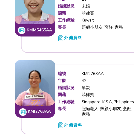
編號
KMM546
年齡
28
婚姻狀況
未婚
國藉
菲律賓
工作經驗
Kuwait
專長
照顧小朋友
KMM5465AA
外傭資料