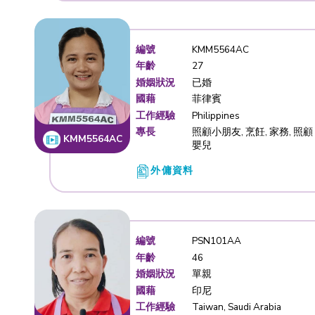
編號
KMI2763
年齡
42
婚姻狀況
單親
國藉
菲律賓
工作經驗
Singapore,
專長
照顧老人,
KMI2763AA
家務
外傭資料
編號
KMM5564
年齡
27