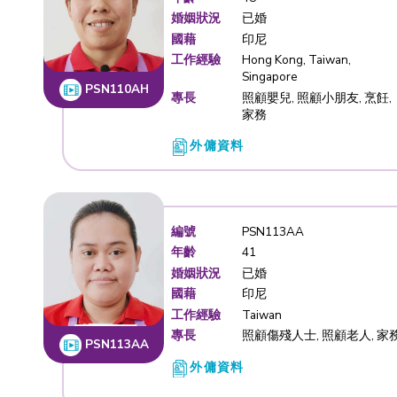
編號
PSN110A
年齡
48
婚姻狀況
已婚
國藉
印尼
工作經驗
Hong Kong
Singapore
PSN110AH
專長
照顧嬰兒,
家務
外傭資料