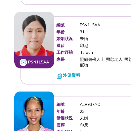
編號
PSN113A
年齡
41
婚姻狀況
已婚
國藉
印尼
工作經驗
Taiwan
專長
照顧傷殘人
PSN113AA
外傭資料
編號
PSN115A
年齡
31