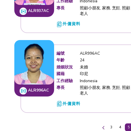
婚姻狀況
未婚
國藉
印尼
工作經驗
Taiwan
專長
照顧傷殘人
PSN115AA
寵物
外傭資料
編號
ALR937A
年齡
23
婚姻狀況
未婚
國藉
印尼