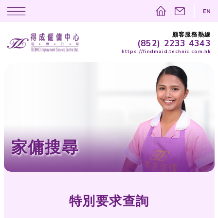
(852)
https://findma
家傭搜尋