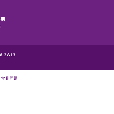
總行
香港銅鑼灣富明街2號寶明大廈2樓
顧客服務熱線
廣東話
(852) 2233 4343
菲律賓語
(852) 2233 4363
印尼語
(852) 2233 4355