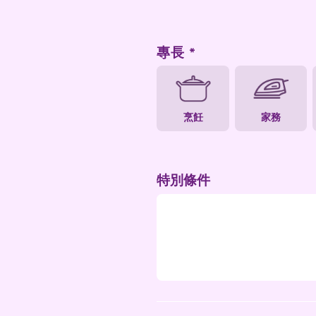
專長
烹飪