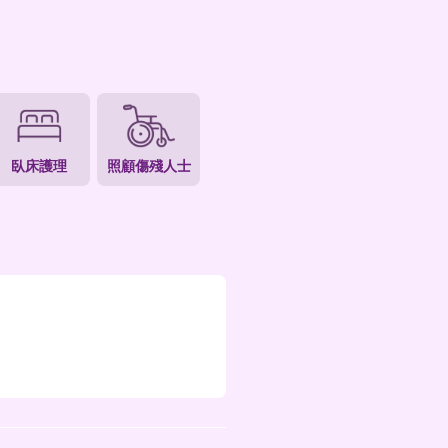
求查詢
照顧老人
照顧寵物
臥床護理