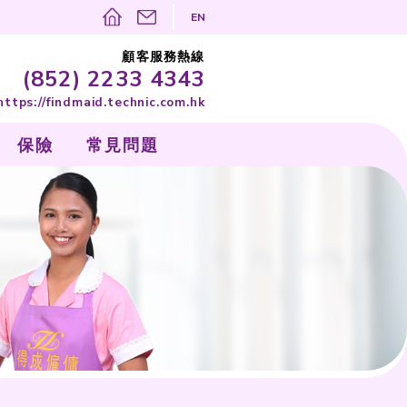
(852) 
https://findmai
家傭質素
服務範圍
保險