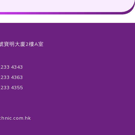
分行
- 請選擇 -
提